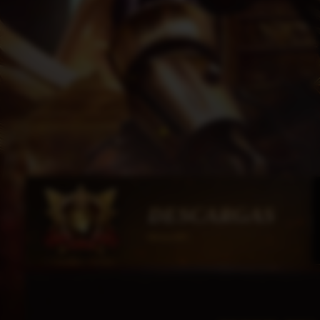
DESCARGAS
HorusMU