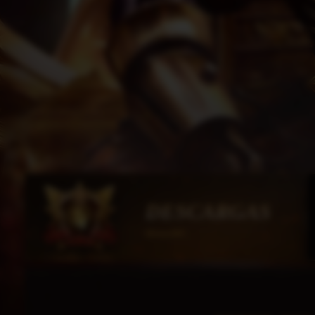
DESCARGAS
HorusMU