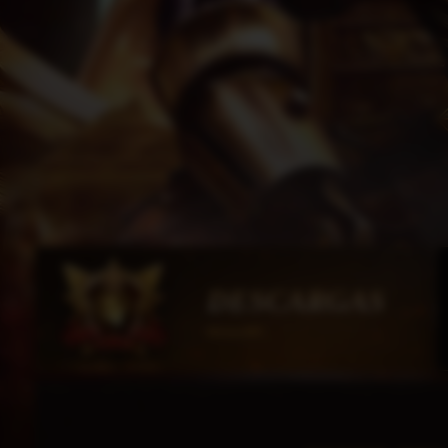
DESCARGAS
HorusMU